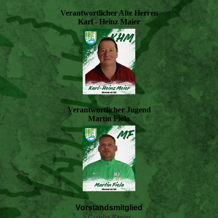
Verantwortlicher Alte Herren
Karl - Heinz Maier
Verantwortlicher Jugend
Martin Fiola
Vorstandsmitglied
Guido Stein