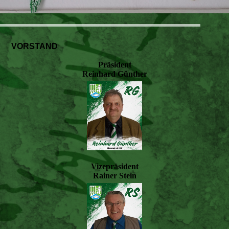
VORSTAND
Präsident
Reinhard Günther
Vizepräsident
Rainer Stein